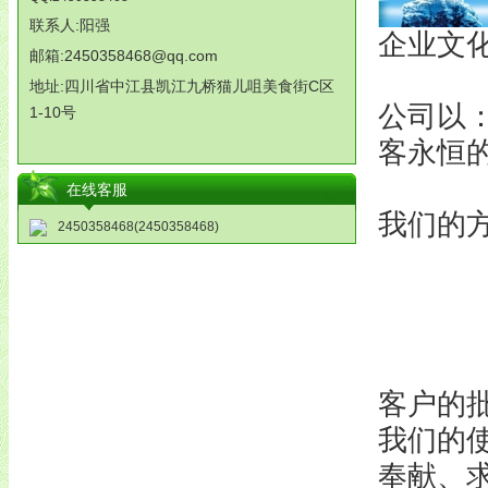
联系人:阳强
企业文
邮箱:2450358468@qq.com
地址:
四川省中江县凯江九桥猫儿咀美食街
C
区
公司以
1-10
号
客永恒
在线客服
我们的
2450358468(2450358468)
超越
客户的
我们的
奉献、