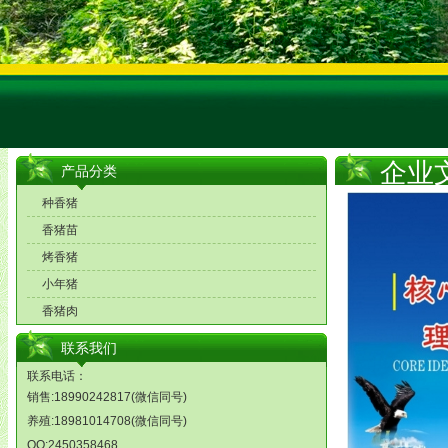
企业
产品分类
种香猪
香猪苗
烤香猪
小年猪
香猪肉
联系我们
联系电话：
销售:18990242817(微信同号)
养殖:18981014708(微信同号)
QQ:2450358468