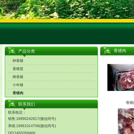
香猪肉
产品分类
种香猪
香猪苗
烤香猪
小年猪
香猪肉
香猪
联系我们
联系电话：
销售:18990242817(微信同号)
养殖:18981014708(微信同号)
QQ:2450358468