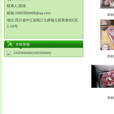
联系人:阳强
邮箱:2450358468@qq.com
香猪
地址:
四川省中江县凯江九桥猫儿咀美食街
C
区
1-10
号
在线客服
2450358468(2450358468)
香猪
香猪