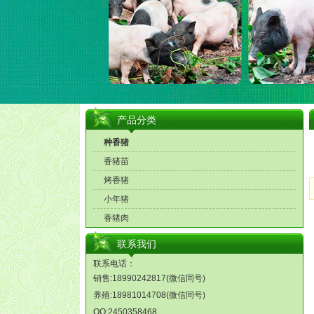
产品分类
种香猪
香猪苗
烤香猪
小年猪
香猪肉
联系我们
联系电话：
销售:18990242817(微信同号)
养殖:18981014708(微信同号)
QQ:2450358468