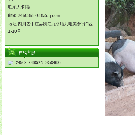
联系人:阳强
邮箱:2450358468@qq.com
地址:
四川省中江县凯江九桥猫儿咀美食街
C
区
1-10
号
在线客服
2450358468(2450358468)