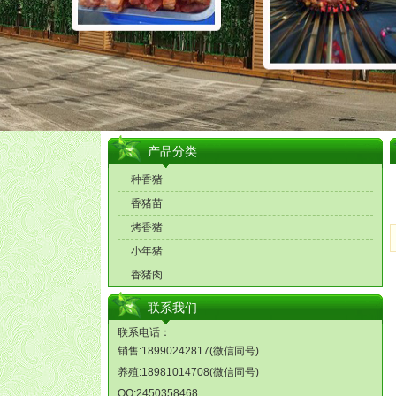
产品分类
种香猪
香猪苗
烤香猪
小年猪
香猪肉
联系我们
联系电话：
销售:18990242817(微信同号)
养殖:18981014708(微信同号)
QQ:2450358468